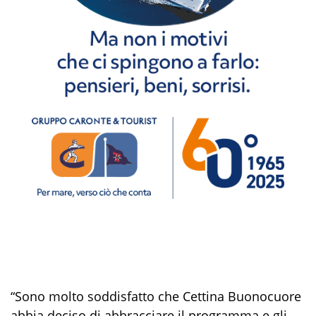
“Sono molto soddisfatto che Cettina Buonocuore
abbia deciso di abbracciare il programma e gli