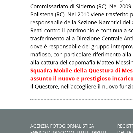
Commissariato di Siderno (RC). Nel 2009
Polistena (RC). Nel 2010 viene trasferito
responsabile della Sezione Narcotici del
Reati contro il patrimonio e continua a so
trasferimento alla Direzione Centrale Anti
dove è responsabile del gruppo interprovin
mafioso, con particolare riferimento alla 
alla cattura del capomafia Matteo Mess
Squadra Mobile della Questura di Mes
assunto il nuovo e prestigioso incaric
Il Questore, nell’accogliere il nuovo funz
AGENZIA FOTOGIORNALISTICA
REGIST
ENRICO DI GIACOMO. TUTTI I DIRITTI
DEL TR