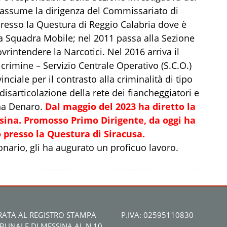
 assume la dirigenza del Commissariato di
 presso la Questura di Reggio Calabria dove è
la Squadra Mobile; nel 2011 passa alla Sezione
vrintendere la Narcotici. Nel 2016 arriva il
crimine – Servizio Centrale Operativo (S.C.O.)
ciale per il contrasto alla criminalità di tipo
disarticolazione della rete dei fiancheggiatori e
ina Denaro.
Dal maggio del 2023 ha diretto la
sina. Promosso Primo Dirigente, da oggi ha
o presso la Questura di Siracusa.
ionario, gli ha augurato un proficuo lavoro.
RATA AL REGISTRO STAMPA
P.IVA: 02595110830
IBUNALE DI MESSINA AL N.10