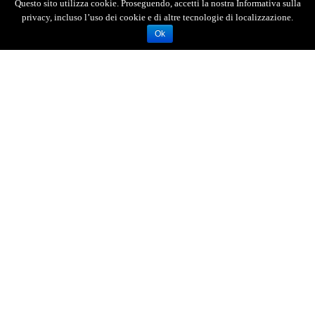
Questo sito utilizza cookie. Proseguendo, accetti la nostra Informativa sulla
privacy, incluso l’uso dei cookie e di altre tecnologie di localizzazione.
Ok
AGENZIA FOTOGIORNALISTICA ENRICO DI GIACOMO. TUTTI
I DIRITTI RISERVATI.
REGISTRATA AL REGISTRO STAMPA DEL TRIBUNALE DI
MESSINA AL N.10 DEL 02/10/2006.
P.IVA: 02595110830