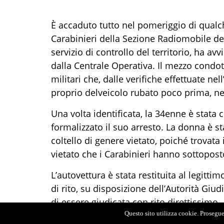
È accaduto
tutto
nel pomeriggio di
qualc
Carabinieri
della Sezione
Radiomobile de
servizio di controllo del territorio,
ha avv
dalla
Centrale Operativa
.
Il mezzo
condott
militari che
,
dalle verifiche effettuate ne
proprio
del
veicolo
rubato poco prima, ne
Una volta identificata,
la 34enne è stata 
formalizzato il suo arresto.
La donna
è st
coltello di genere vietato
,
poiché trovata
vietato
che i Carabinieri hanno sottopost
L
’autovettura è stata restituit
a al legittim
di rito,
su disposizione dell’Autorità Giudizi
di essere giudicata con rito direttissimo.
Questo sito utilizza cookie. Proseguen