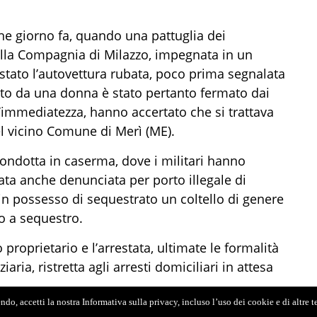
he giorno fa,
quando
una
pattuglia dei
lla
Compagnia di Milazzo
, impegnata in un
istato
l’autovettura rubata, poco prima segnalata
o da una donna è stato pertanto fermato dai
ll’immediatezza, hanno accertato che si trattava
l vicino Comune di Merì (ME).
condotta in caserma
, d
ove i militari hanno
ata anche denunciata
per
porto illegale di
 in possesso di
sequestrato un coltello di genere
o a sequestro.
o proprietario
e l’arrestata
, ultimate le formalit
à
aria, ristretta agli arresti domiciliari in attesa
do, accetti la nostra Informativa sulla privacy, incluso l’uso dei cookie e di altre 