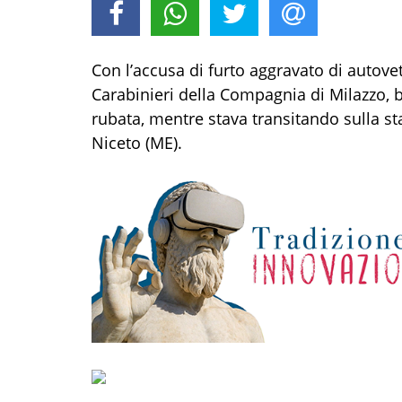
Con l’accusa di
furto aggravato di autove
Carabinieri
della Compagnia di Milazz
o
,
b
rubata, mentre stava transitando
sulla s
Niceto (ME).