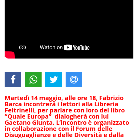
Martedì 14 maggio, alle ore 18, Fabrizio
Barca incontrerà i lettori alla Libreria
Feltrinelli, per parlare con loro del libro
“Quale Europa” dialogherà con lui
Gaetano Giunta. L’incontro è organizzato
in collaborazione con il Forum delle
Disuguaglianze e delle Diversità e dalla