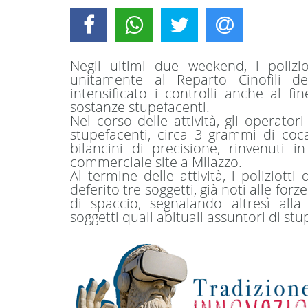
Negli ultimi due weekend, i polizio
unitamente al Reparto Cinofili d
intensificato i controlli anche al f
sostanze stupefacenti.
Nel corso delle attività, gli operat
stupefacenti, circa 3 grammi di co
bilancini di precisione, rinvenuti in
commerciale site a Milazzo.
Al termine delle attività, i poliziot
deferito tre soggetti, già noti alle forz
di spaccio, segnalando altresì alla
soggetti quali abituali assuntori di stu