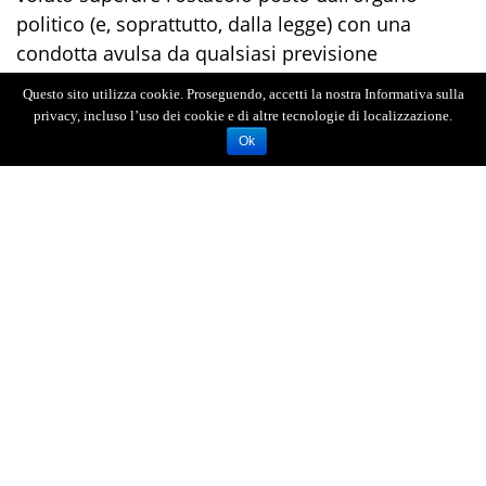
politico (e, soprattutto, dalla legge) con una
condotta avulsa da qualsiasi previsione
normativa e dunque illegittima”.
Questo sito utilizza cookie. Proseguendo, accetti la nostra Informativa sulla
privacy, incluso l’uso dei cookie e di altre tecnologie di localizzazione.
Ok
AGENZIA FOTOGIORNALISTICA ENRICO DI GIACOMO. TUTTI
I DIRITTI RISERVATI.
REGISTRATA AL REGISTRO STAMPA DEL TRIBUNALE DI
MESSINA AL N.10 DEL 02/10/2006.