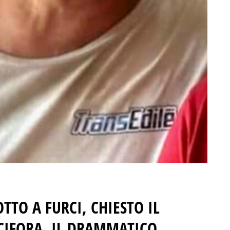
OTTO A FURCI
,
CHIESTO IL
CIFORA.
IL DRAMMATICO