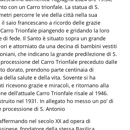
nto
con un Carro trionfale
. La statua di S.
metri
percorre le vie della città nella sua
 il saio francescano a ricordo delle grazie
Carro Trionfale piangendo e gridando la loro
e di fede. Il Santo è situato sopra un grande
ori e attorniato da una
decina
di bambini vestiti
oniani, che indicano la grande predilezione di S.
a processione del Carro Trionfale preceduto dalle
to dorato, prendono parte centinaia di
 della salute e della vita. Sovente si ha
ricevono grazie e miracoli, e ritornano alla
ne dell’attuale Carro Trionfale risale al 1946.
truito nel
1931. In
allegato ho messo un po’ di
 e processione di S. Antonio
 affermando nel secolo XX ad opera di
sinese, fondatore della stessa Basilica