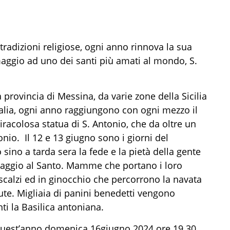
i tradizioni religiose, ogni anno rinnova la sua
gio ad uno dei santi più amati al m
ondo, S.
la provincia di Messina, da varie zone della Sicilia
alia
, ogni anno raggiungono con ogni mezzo il
miracolosa statua di S. Antonio, che da oltre
un
tonio.
Il 12 e 13 giugno sono i giorni del
 sino a tarda sera la fede e
la pietà della gente
ggio al Santo. Mamme che portano i loro
scalzi ed in ginocchio che percorrono la navata
evute. Migliaia di panini benedetti vengono
nti
la Basilica
antoniana.
uest’anno
d
omenica
1
6
giugno
202
4 ore 19.30
,