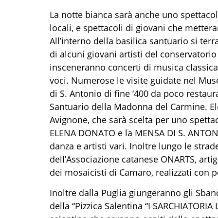
La notte bianca sarà anche uno spettacolo
locali, e spettacoli di giovani che metter
All’interno della basilica
santuario
si
terr
di alcuni giovani artisti
del conservatorio 
insceneranno concerti di musica classic
voci. Numerose le visite guidate nel Muse
di S. Antonio di fine ‘400 da poco restaur
Santuario della Madonna del Carmine. Eleg
Avignone, che sarà sce
l
ta
per un
o
spetta
ELENA DONATO
e la MENSA DI S. ANTO
danza e artisti
vari
. Inoltre lungo le strad
dell’Associazione catanese
ONARTS
,
arti
dei mosaicisti di Camaro, realizzati con pet
Inoltre dalla Puglia
giungeranno gli Sband
della “Pizzica Salentina “I SARCHIATORIA L