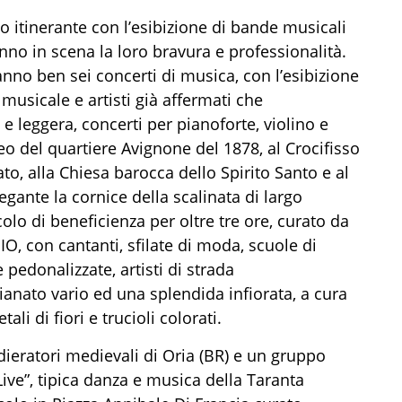
 itinerante con l’esibizione di bande musicali
anno in scena la loro bravura e professionalità.
anno ben sei concerti
di musica, con l’esibizione
musicale e artisti già affermati
che
a e
leggera
, concerti per pianoforte, violino
e
o del quartiere Avignone del 1878, al Crocifisso
ato, alla Chiesa barocca dello Spirito Santo e al
ante la cornice della scalinata di largo
colo
di
beneficienza per
oltre tre ore
, curato da
NIO,
con cantanti, sfilate di moda
, scuole di
e
pedonalizzate
,
artisti di strada
gianato vario ed una splendida infiorata, a cura
ali di fiori e trucioli colorati.
ieratori medievali di Oria (BR) e un gruppo
ive”,
tipica danza e musica della Taranta