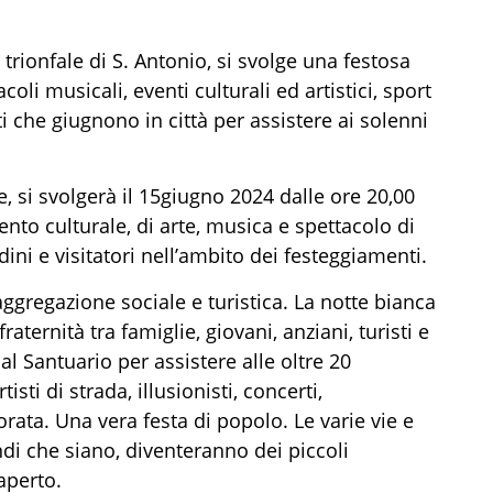
 trionfale
di S. Antonio,
si svolge una
festosa
tacoli musicali,
eventi
cultura
li ed artistici
, sport
ti che
giugnono
in c
ittà per assistere ai solenni
, si svolgerà il 1
5
giugno 202
4
dalle ore 20,00
vento culturale
, di
arte, musica e spettacolo di
dini e visitatori nell’ambito dei festeggiamenti.
’aggregazione sociale e turistica. La notte bianca
ternità tra famiglie, giovani, anziani, turisti e
al Santuario per assistere a
lle
oltre 20
tisti di strada, illusionisti, concerti,
orata. Una vera festa di popolo. Le varie vie e
ndi che siano, diventeranno dei piccoli
 aperto.