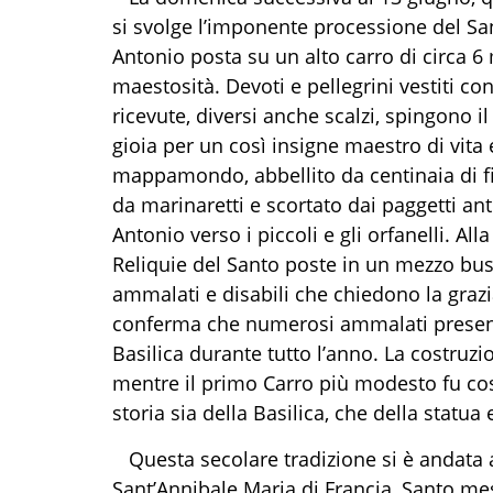
si svolge l’imponente processione del Sa
Antonio posta su un alto
c
arro di
circa 6
maestosità. Devoti e pellegrini vestiti con
ricevute, diversi
anche
scalzi
,
spingono il 
gioia per un così insigne maestro di vita 
mappamondo, abbellito da centinaia di fi
da marinaretti e scortato dai paggetti ant
Anto
nio verso i piccoli e gli orfanelli
. All
Reliquie del Santo poste in un mezzo bus
ammalati e disabili che chiedono la grazia
conferma che numerosi ammalati presenti 
Basilica durante tutto l’anno. La costruzio
mentre il primo Carro più modesto fu cos
storia sia della Basilica, che della statua
Questa secolare tradizione si è andata
Sant’Annibale Maria di Francia, Santo mes