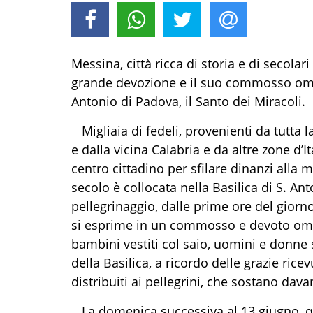
Messina, città ricca di storia e di secolar
grande devozione e il
suo
commosso omag
Antonio di Padova, il S
anto dei Miracoli.
Migliaia di fedeli, provenienti da tutta 
e dalla vicina Calabria
e da altre zone d’It
centro cittadino per sfilare dinanzi alla 
secolo
è collocata nella Basilica di S. An
pellegrinaggio, dalle prime ore del giorno
si esprime in un commosso e devoto oma
bambini vestiti col saio, uomini e donne 
della Basilica, a ricordo delle grazie ric
distribuiti ai pellegrini, che sostano dava
La domenica successiva al 13 giugno
,
q