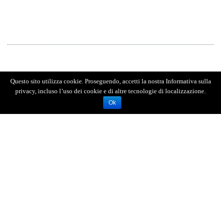
Questo sito utilizza cookie. Proseguendo, accetti la nostra Informativa sulla
privacy, incluso l’uso dei cookie e di altre tecnologie di localizzazione.
Ok
AGENZIA FOTOGIORNALISTICA ENRICO DI GIACOMO. TUTTI
I DIRITTI RISERVATI.
REGISTRATA AL REGISTRO STAMPA DEL TRIBUNALE DI
MESSINA AL N.10 DEL 02/10/2006.
P.IVA: 02595110830