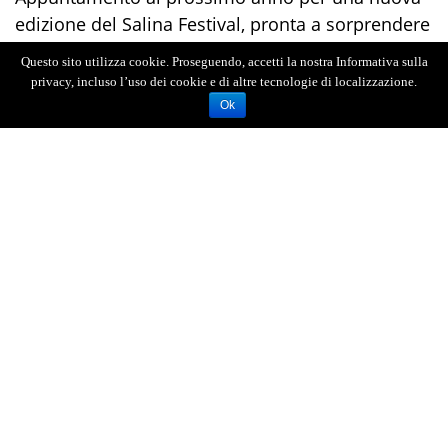
edizione del Salina Festival, pronta a sorprendere
e incantare ancora una volta il suo pubblico.
Questo sito utilizza cookie. Proseguendo, accetti la nostra Informativa sulla
privacy, incluso l’uso dei cookie e di altre tecnologie di localizzazione.
Ok
AGENZIA FOTOGIORNALISTICA ENRICO DI GIACOMO. TUTTI
I DIRITTI RISERVATI.
REGISTRATA AL REGISTRO STAMPA DEL TRIBUNALE DI
MESSINA AL N.10 DEL 02/10/2006.