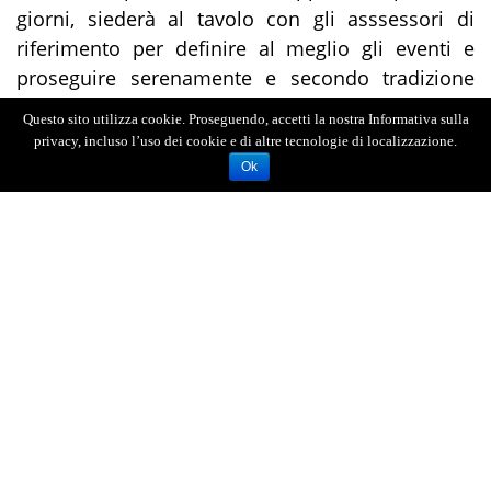
giorni, siederà al tavolo con gli asssessori di
riferimento per definire al meglio gli eventi e
proseguire serenamente e secondo tradizione
per il bene della Vara e della città di Messina.
Questo sito utilizza cookie. Proseguendo, accetti la nostra Informativa sulla
privacy, incluso l’uso dei cookie e di altre tecnologie di localizzazione.
Ok
AGENZIA FOTOGIORNALISTICA ENRICO DI GIACOMO. TUTTI
I DIRITTI RISERVATI.
REGISTRATA AL REGISTRO STAMPA DEL TRIBUNALE DI