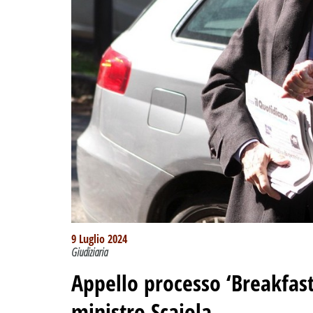
9 Luglio 2024
Giudiziaria
Appello processo ‘Breakfast’
ministro Scajola