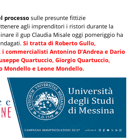
el processo
sulle presunte fittizie
tenere agli imprenditori i ristori durante la
inare il gup Claudia Misale oggi pomeriggio ha
indagati.
Si tratta di Roberto Gullo,
, i commercialisti Antonino D’Andrea e Dario
iuseppe Quartuccio, Giorgio Quartuccio,
ro Mondello e Leone Mondello.