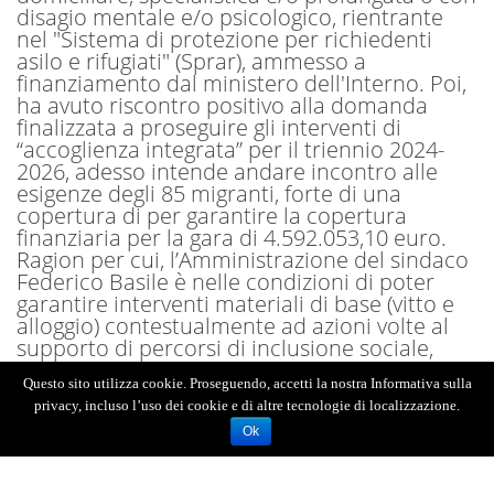
disagio mentale e/o psicologico, rientrante
nel "Sistema di protezione per richiedenti
asilo e rifugiati" (Sprar), ammesso a
finanziamento dal ministero dell'Interno. Poi,
ha avuto riscontro positivo alla domanda
finalizzata a proseguire gli interventi di
“accoglienza integrata” per il triennio 2024-
2026, adesso intende andare incontro alle
esigenze degli 85 migranti, forte di una
copertura di per garantire la copertura
finanziaria per la gara di 4.592.053,10 euro.
Ragion per cui, l’Amministrazione del sindaco
Federico Basile è nelle condizioni di poter
garantire interventi materiali di base (vitto e
alloggio) contestualmente ad azioni volte al
supporto di percorsi di inclusione sociale,
funzionali alla (ri)conquista dell’autonomia
Questo sito utilizza cookie. Proseguendo, accetti la nostra Informativa sulla
individuale da parte delle persone accolte.
privacy, incluso l’uso dei cookie e di altre tecnologie di localizzazione.
Ok