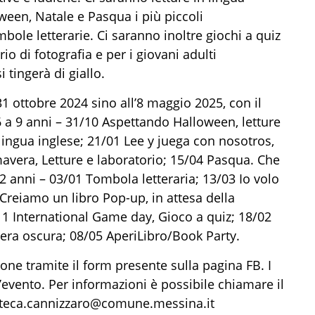
ween, Natale e Pasqua i più piccoli
mbole letterarie. Ci saranno inoltre giochi a quiz
io di fotografia e per i giovani adulti
i tingerà di giallo.
 31 ottobre 2024 sino all’8 maggio 2025, con il
6 a 9 anni – 31/10 Aspettando Halloween, letture
 lingua inglese; 21/01 Lee y juega con nosotros,
mavera, Letture e laboratorio; 15/04 Pasqua. Che
12 anni – 03/01 Tombola letteraria; 13/03 Io volo
 Creiamo un libro Pop-up, in attesa della
/11 International Game day, Gioco a quiz; 18/02
mera oscura; 08/05 AperiLibro/Book Party.
one tramite il form presente sulla pagina FB. I
l’evento. Per informazioni è possibile chiamare il
oteca.cannizzaro@comune.messina.it