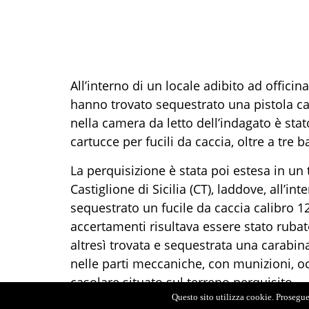
All’interno di un locale adibito ad officina
hanno trovato sequestrato una pistola ca
nella camera da letto dell’indagato è stat
cartucce per fucili da caccia, oltre a tre b
La perquisizione è stata poi estesa in un 
Castiglione di Sicilia (CT), laddove, all’in
sequestrato un fucile da caccia calibro 
accertamenti risultava essere stato rubato
altresì trovata e sequestrata una carabi
nelle parti meccaniche, con munizioni, occ
casolare situato sul terreno perquisito.
Questo sito utilizza cookie. Proseguen