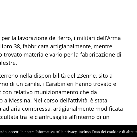
 per la lavorazione del ferro, i militari dell’Arma
libro 38, fabbricata artigianalmente, mentre
o trovato materiale vario per la fabbricazione di
alestre.
terreno nella disponibilità del 23enne, sito a
terno di un canile, i Carabinieri hanno trovato e
12 con relativo munizionamento che da
 a Messina. Nel corso dell’attività, è stata
na ad aria compressa, artigianalmente modificata
ultata tra le cianfrusaglie all’interno di un
do, accetti la nostra Informativa sulla privacy, incluso l’uso dei cookie e di altre 