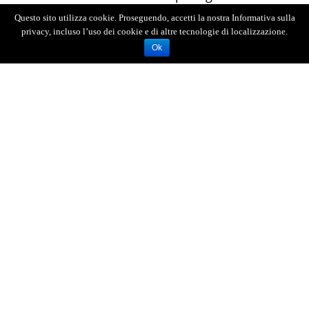
agenti a piedi.
Questo sito utilizza cookie. Proseguendo, accetti la nostra Informativa sulla
privacy, incluso l’uso dei cookie e di altre tecnologie di localizzazione.
Ok
AGENZIA FOTOGIORNALISTICA ENRICO DI GIACOMO. TUTTI
I DIRITTI RISERVATI.
REGISTRATA AL REGISTRO STAMPA DEL TRIBUNALE DI
MESSINA AL N.10 DEL 02/10/2006.
P.IVA: 02595110830