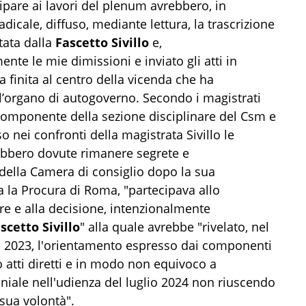
cipare ai lavori del plenum avrebbero, in
icale, diffuso, mediante lettura, la trascrizione
tata dalla
Fascetto Sivillo
e,
te le mie dimissioni e inviato gli atti in
a finita al centro della vicenda che ha
l’organo di autogoverno. Secondo i magistrati
di componente della sezione disciplinare del Csm e
 nei confronti della magistrata Sivillo le
rebbero dovute rimanere segrete e
della Camera di consiglio dopo la sua
ta la Procura di Roma, "partecipava allo
e e alla decisione, intenzionalmente
scetto Sivillo
" alla quale avrebbe "rivelato, nel
l 2023, l'orientamento espresso dai componenti
atti diretti e in modo non equivoco a
niale nell'udienza del luglio 2024 non riuscendo
 sua volontà".