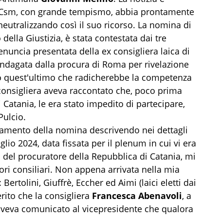
l Csm, con grande tempismo, abbia prontamente
eutralizzando così il suo ricorso. La nomina di
della Giustizia, è stata contestata dai tre
enuncia presentata della ex consigliera laica di
ndagata dalla procura di Roma per rivelazione
eato quest'ultimo che radicherebbe la competenza
 consigliera aveva raccontato che, poco prima
 Catania, le era stato impedito di partecipare,
Pulcio.
llamento della nomina descrivendo nei dettagli
glio 2024, data fissata per il plenum in cui vi era
na del procuratore della Repubblica di Catania, mi
ori consiliari. Non appena arrivata nella mia
: Bertolini, Giuffrè, Eccher ed Aimi (laici eletti dai
ferito che la consigliera
Francesca Abenavoli
, a
 aveva comunicato al vicepresidente che qualora