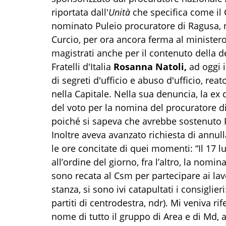
riportata dall'
Unità
che specifica come i
nominato Puleio procuratore di Ragusa, n
Curcio, per ora ancora ferma al ministero 
magistrati anche per il contenuto della d
Fratelli d'Italia
Rosanna Natoli,
ad oggi i
di segreti d'ufficio e abuso d'ufficio, r
nella Capitale. Nella sua denuncia, la ex
del voto per la nomina del procuratore di
poiché si sapeva che avrebbe sostenuto 
Inoltre aveva avanzato richiesta di annu
le ore concitate di quei momenti: “Il 17 lu
all’ordine del giorno, fra l’altro, la nomi
sono recata al Csm per partecipare ai lav
stanza, si sono ivi catapultati i consiglieri
partiti di centrodestra, ndr). Mi veniva ri
nome di tutto il gruppo di Area e di Md,