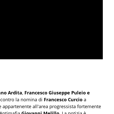
ano Ardita
,
Francesco Giuseppe Puleio e
 contro la nomina di
Francesco Curcio
a
 appartenente all'area progressista fortemente
 Antimafia
Giovanni Melillo
. La notizia è