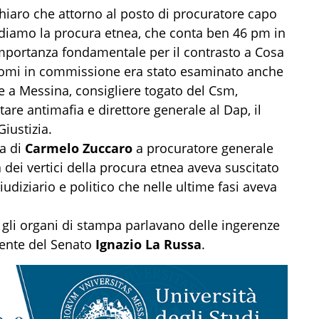
 chiaro che attorno al posto di procuratore capo
ordiamo la procura etnea, che conta ben 46 pm in
 importanza fondamentale per il contrasto a Cosa
i nomi in commissione era stato esaminato anche
e a Messina, consigliere togato del Csm,
e antimafia e direttore generale al Dap, il
iustizia.
na di
Carmelo Zuccaro
a procuratore generale
 dei vertici della procura etnea aveva suscitato
 giudiziario e politico che nelle ultime fasi aveva
 gli organi di stampa parlavano delle ingerenze
idente del Senato
Ignazio La Russa
.