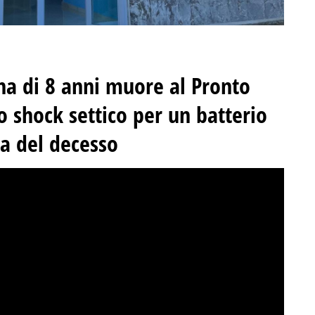
a di 8 anni muore al Pronto
 shock settico per un batterio
sa del decesso