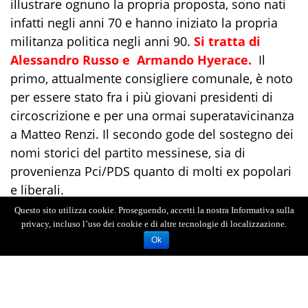
illustrare ognuno la propria proposta, sono nati
infatti negli anni 70 e hanno iniziato la propria
militanza politica negli anni 90.
Si tratta di
Alessandro Russo e Armando Hyerace.
Il
primo, attualmente consigliere comunale, è noto
per essere stato fra i più giovani presidenti di
circoscrizione e per una ormai superatavicinanza
a Matteo Renzi. Il secondo gode del sostegno dei
nomi storici del partito messinese, sia di
provenienza Pci/PDS quanto di molti ex popolari
e liberali.
Questo sito utilizza cookie. Proseguendo, accetti la nostra Informativa sulla
Noi di Stampalibera.it abbiamo pensato di aprire
privacy, incluso l’uso dei cookie e di altre tecnologie di localizzazione.
la seconda stagione di "
Vite Spericolate -
Ok
storie speciali di persone normali",
dando
loro la parola in una intervista doppia che è
partita dalla vita e dai gusti personali di entrambi