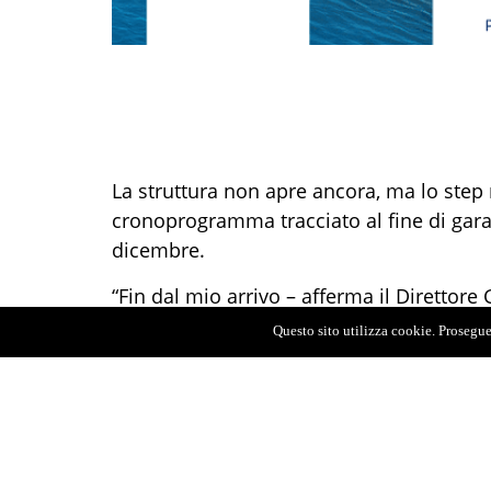
La struttura non apre ancora, ma lo step 
cronoprogramma tracciato al fine di gara
dicembre.
“Fin dal mio arrivo – afferma il Direttore
Soccorso ha rappresentato una priorità e
Questo sito utilizza cookie. Proseguen
per questo primo step. Continuiamo a lavo
sanitaria. Il Pronto Soccorso è come un “ga
nostri servizi. La sua messa in funzione 
percorsi di emergenza urgenza, vista la vi
intensive”.