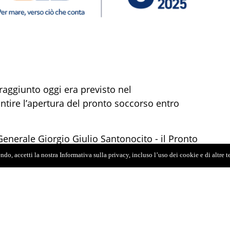
raggiunto oggi era previsto nel
ntire l’apertura del pronto soccorso entro
 Generale Giorgio Giulio Santonocito - il Pronto
 il 31 Ottobre era la data che avevamo previsto
do, accetti la nostra Informativa sulla privacy, incluso l’uso dei cookie e di altre 
rare per consentire l’avvio dell’attività
te”, è la principale porta di accesso a tutti i
consentirà di poter agevolare meglio anche i
cinanza con la radiologia e le aree più