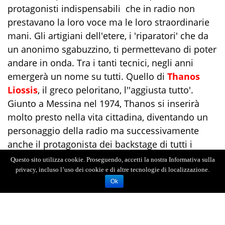
protagonisti indispensabili che in radio non
prestavano la loro voce ma le loro straordinarie
mani. Gli artigiani dell'etere, i 'riparatori' che da
un anonimo sgabuzzino, ti permettevano di poter
andare in onda. Tra i tanti tecnici, negli anni
emergerà un nome su tutti. Quello di
Thanos
Liossis
, il greco peloritano, l''aggiusta tutto'.
Giunto a Messina nel 1974, Thanos si inserirà
molto presto nella vita cittadina, diventando un
personaggio della radio ma successivamente
anche il protagonista dei backstage di tutti i
palcoscenici della città e non solo, curando
Questo sito utilizza cookie. Proseguendo, accetti la nostra Informativa sulla
innumerevoli allestimenti tecnici per spettacoli
privacy, incluso l’uso dei cookie e di altre tecnologie di localizzazione.
Ok
teatrali, musicali, eventi, convegni. Dal Teatro
Vittorio Emanuele a Taormina Arte, passando dai
cineteatri, collaboratore tecnico di molte edizioni