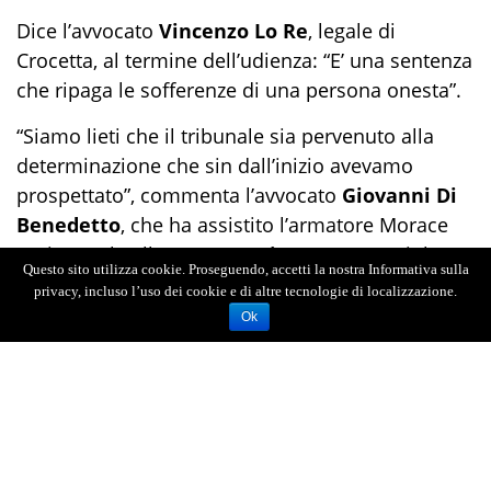
Dice l’avvocato
Vincenzo Lo Re
, legale di
Crocetta, al termine dell’udienza: “E’ una sentenza
che ripaga le sofferenze di una persona onesta”.
“Siamo lieti che il tribunale sia pervenuto alla
determinazione che sin dall’inizio avevamo
prospettato”, commenta l’avvocato
Giovanni Di
Benedetto
, che ha assistito l’armatore Morace
assieme al collega
Marco Siragusa
. Prosciolta
Questo sito utilizza cookie. Proseguendo, accetti la nostra Informativa sulla
anche la Liberty, assistita dagli avvocati
Giovanni
privacy, incluso l’uso dei cookie e di altre tecnologie di localizzazione.
Rizzuti
e
Renato Canonico
.
Ok
“Sorprende la richiesta di condanna avanzata dal
Pubblico Ministero nei confronti di Ettore
Morace, che risulta fondata sulla valorizzazione
di circostanze estranee al procedimento e sulla
trasformazione di un finanziamento lecito, di