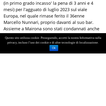
(in primo grado incasso' la pena di 3 anni e 4
mesi) per l'agguato di luglio 2023 sul viale
Europa, nel quale rimase ferito il 36enne
Marcello Nunnari, proprio davanti al suo bar.
Assieme a Mairona sono stati condannati anche
Natale Lo Duca e Giuseppe Fisichella.
Questo sito utilizza cookie. Proseguendo, accetti la nostra Informativa sulla
privacy, incluso l’uso dei cookie e di altre tecnologie di localizzazione.
Ok
AGENZIA FOTOGIORNALISTICA ENRICO DI GIACOMO. TUTTI