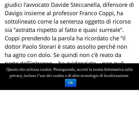
giudici l’avvocato Davide Steccanella, difensore di
Davigo insieme al professor Franco Coppi, ha
sottolineato come la sentenza oggetto di ricorso
sia “astratta rispetto al fatto e quasi surreale”.
Coppi prendendo la parola ha ricordato che “il
dottor Paolo Storari è stato assolto perché non
ha agito con dolo. Se quindi non c’è reato da
parte dell’intraneo – ha evidenziato – non può
Questo sito utilizza cookie. Proseguendo, accetti la nostra Informativa sulla
essere considerato correo l’estraneo”. Nel
privacy, incluso l’uso dei cookie e di altre tecnologie di localizzazione.
procedimento è parte civile l’ex consigliere del
Ok
Csm Sebastiano Ardita.
La vicenda nasce nella primavera del 2020. Il pm
di Milano Paolo Storari riteneva che la sua
procura non stesse approfondendo le
dichiarazioni di Amara, ex avvocato esterno
dell’Eni. Una convinzione che lo portò a