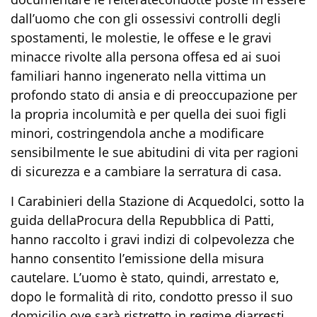
dall’uomo che con
gli ossessivi controlli degli
spostamenti
,
le molestie, le
offese e l
e gravi
minacce rivolte alla persona offesa ed ai suoi
familiari hanno ingenerato nella vittima un
profondo stato di ansia e di preoccupazione per
la propria incolumità e per quella dei suoi figli
minori, costringendola anche a modificare
sensibilmente le
sue abitudini di vita per ragioni
di sicurezza e a cambiare la serratura di casa.
I Carabinieri
della Stazione
di Acquedolci
,
sotto la
guida
del
la
Procura della Repubblica
di Patti,
hanno raccolto
i
gravi indizi
di colpevolezza
che
hanno
consentito
l’emiss
ione d
ella
misura
cautelare
.
L
’uomo
è stat
o
,
quindi
,
arrestato
e
,
dopo
le formalità
di rito,
condott
o
pres
so il suo
domicilio
ove sarà ristretto
in regime d
i
arresti