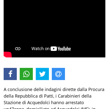
A
c
onclusione d
elle
indagini
dirett
e
da
lla Procura
della Repubblica di Patti,
i Carabinieri della
Stazione di
Acquedolci
ha
nno
arrestato