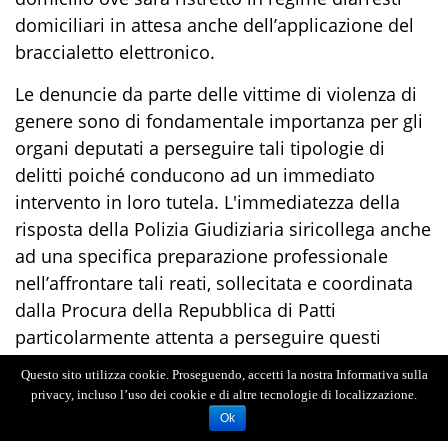
domiciliar
i
in attesa anche dell’applicazione del
braccialetto elettronico
.
Le denun
c
ie da
parte delle vittime di violenza di
genere sono di fondamentale importanza per gli
organi deputati a perseguire tali tipologie di
delitti poiché conducono ad un i
mmediato
intervento in loro tutela. L'immediatezza della
risposta della Polizia Giudiziaria si
ricollega anche
ad una specifica preparazione professionale
nell’affrontare tali reati, sollecitata e coordinata
dalla Procura della Repubblica di
Patti
particol
armente attenta a perseguire questi
crimini
.
Questo sito utilizza cookie. Proseguendo, accetti la nostra Informativa sulla
privacy, incluso l’uso dei cookie e di altre tecnologie di localizzazione.
Ok