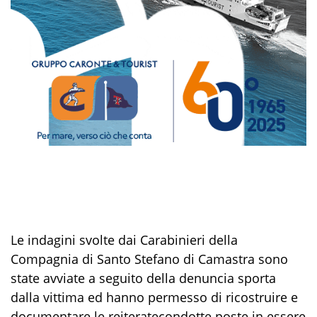
L
e
indagin
i
svolt
e
dai Carabinieri
della
Compagnia di Santo Stefano di
Camastra
sono
state avviate a seguito
d
e
lla denuncia sporta
dalla
vittima
ed
ha
nno
permesso di
ricostruire e
documentare
le reiterate
condotte poste in essere