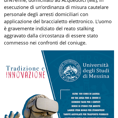
un
47
enne, domiciliato
ad Acquedolci (ME
)
,
in
esecuzione di
un
’
ordinanza
di
misura cautelare
personale degli arresti domic
iliar
i con
applicazione del braccialetto elettronico
. L’uomo
è gravemente indiziato de
l
reat
o
stalking
aggravato dalla circostanza di essere stato
commesso
nei confronti
del coniuge.