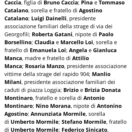
Caccia
, figlia di
Bruno Caccia
;
Pina
e
Tommaso
Catalano
, sorella e fratello di
Agostino
Catalano
;
Luigi Dainelli
, presidente
associazione familiari della strage di via dei
Georgofili;
Roberta Gatani
, nipote di
Paolo
Borsellino
;
Claudia
e
Marcello Loi
, sorella e
fratello di
Emanuela Loi
;
Angela
e
Gianluca
Manca
, madre e fratello di
Attilio
Manca
;
Rosaria Manzo
, presidente associazione
vittime della strage del rapido 904;
Manlio
Milani
, presidente associazione familiari dei
caduti di piazza Loggia;
Brizio
e
Brizia Donata
Montinaro
, fratello e sorella di
Antonio
Montinaro
;
Nino Morana
, nipote di
Antonino
Agostino
;
Annunziata Mormile
, sorella
di
Umberto Mormile
;
Stefano Mormile
, fratello
di
Umberto Mormile
;
Federico Sinicato
,