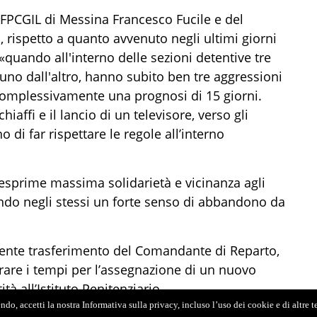
FPCGIL di Messina Francesco Fucile e del
 rispetto a quanto avvenuto negli ultimi giorni
«quando all'interno delle sezioni detentive tre
l'uno dall'altro, hanno subito ben tre aggressioni
 complessivamente una prognosi di 15 giorni.
hiaffi e il lancio di un televisore, verso gli
 di far rispettare le regole all’interno
esprime massima solidarietà e vicinanza agli
endo negli stessi un forte senso di abbandono da
recente trasferimento del Comandante di Reparto,
are i tempi per l’assegnazione di un nuovo
à all’Istituto Penitenziario.
do, accetti la nostra Informativa sulla privacy, incluso l’uso dei cookie e di altre 