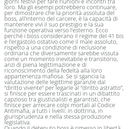
giorni festivi per fare riunioni e incontri tra
loro. Ma gli esempi potrebbero continuare,
per dimostrare che la priorità assoluta del
boss, all’interno del carcere, è la capacità di
mantenere vivi il suo prestigio e la sua
funzione operativa verso l’esterno. Ecco
perché i boss considerano il regime del 41 bis
e l’ergastolo ostativo come il male assoluto,
rispetto a una condizione di reclusione
ordinaria che diversamente sarebbe vissuta
come un momento inevitabile e transitorio,
anzi di piena legittimazione e di
riconoscimento della fedeltà alla loro
appartenenza mafiosa. Se si sgancia la
valutazione delle legittime garanzie dal
“diritto vivente” per legarle al “diritto astratto”,
si finisce per essere trascinati in un dibattito
capzioso tra giustizialisti e garantisti, che
finisce per arrecare colpi mortali al Codice
Antimafia, a tutti i livelli: in dottrina, in
giurisprudenza e nella stessa produzione
legislativa.
Quando il detenuto boss è rimesso in libertà