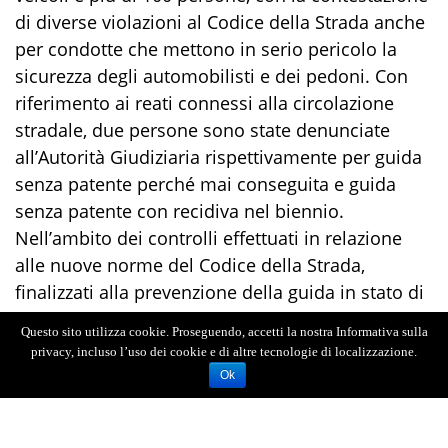
di
diverse violazioni al
Codice della Strada
anche
per
condotte che mettono in serio pericolo la
sicurezza degli automobilisti e dei pedoni
.
Con
riferimento ai reati connessi alla circolazione
stradale,
due persone sono state denunciate
all’Autorità Giudiziaria rispettivamente per
guida
senza patente perché mai conseguita
e
guida
senza patente con recidiva nel biennio.
Nell’ambito dei controlli effettuati in relazione
alle
nuove norme del
Codice della Strada,
finalizzati alla prevenzione della
guida in stato di
ebrezza
e
sotto l’effetto
di stupefacenti,
una
Questo sito utilizza cookie. Proseguendo, accetti la nostra Informativa sulla
persona è stata denunciata per
guida in stato di
privacy, incluso l’uso dei cookie e di altre tecnologie di localizzazione.
ebrezza,
accertata con l’utilizzo dell’etilometro.
Ok
All’esito di predisposti servizi antidroga nelle
zone di spaccio
,
in tre distinti controlli,
tre