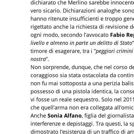
dichiarato che Merlino sarebbe innocent
vero sicario. Dichiarazioni analoghe sono s
hanno ritenute insufficienti e troppo gene
rigettato anche la richiesta di revisione 
ogni modo, secondo l’avvocato
Fabio Re
livello e almeno in parte un delitto di Stato
timore di esagerare, tra i “
peggiori crimin
nostra
”.
Non sorprende, dunque, che nel corso degl
coraggioso sia stata ostacolata da contin
non fu mai sottoposta a una perizia bali
possesso di una pistola identica, la cons
vi fosse un reale sequestro. Solo nel 2011,
che quell’arma non era collegata all’omic
Anche
Sonia Alfano
, figlia del giornali
interferenze e depistaggi. Tra questi, la
dimostrato l’esistenza di un traffico di a