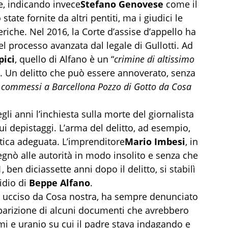
e, indicando invece
Stefano Genovese
come il
tate fornite da altri pentiti, ma i giudici le
riche. Nel 2016, la Corte d’assise d’appello ha
del processo avanzata dal legale di Gullotti. Ad
pici
, quello di Alfano è un “
crimine di altissimo
”. Un delitto che può essere annoverato, senza
i commessi a Barcellona Pozzo di Gotto da Cosa
i anni l’inchiesta sulla morte del giornalista
ui depistaggi. L’arma del delitto, ad esempio,
stica adeguata. L’imprenditore
Mario Imbesi
, in
egnò alle autorità in modo insolito e senza che
 ben diciassette anni dopo il delitto, si stabilì
idio di
Beppe Alfano
.
sta ucciso da Cosa nostra, ha sempre denunciato
 sparizione di alcuni documenti che avrebbero
rmi e uranio su cui il padre stava indagando e