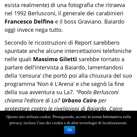
esista realmente) di una fotografia che ritraeva
nel 1992 Berlusconi, il generale dei carabinieri
Francesco Delfino
e il boss Graviano. Baiardo
oggi invece nega tutto.
Secondo le ricostruzioni di Report sarebbero
spuntate anche alcune intercettazioni telefoniche
nelle quali
Massimo Giletti
sarebbe tornato a
parlare dell’intervista a Baiardo, lamentandosi
della ‘censura’ che portò poi alla chiusura del suo
programma ‘Non è L’Arena’ e che segnò la fine
della sua avventura su La7
. "Paolo Berlusconi
chiama l’editore di La7
Urbano Cairo
per
protestare contro le rivelazioni di Baiardo. Cairo
chiede a Giletti di incontrare Berlusconi ma Giletti
Questo sito utilizza cookie. Proseguendo, accetti la nostra Informativa sulla
privacy, incluso l’uso dei cookie e di altre tecnologie di localizzazione.
rifiuta"
racconta Mondani nel servizio della
Ok
trasmissione di
Sigfrido Ranucci
: e
"l’11 aprile