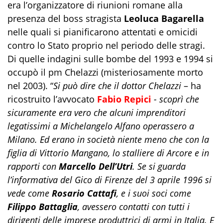
era l’organizzatore di riunioni romane alla
presenza del boss stragista
Leoluca Bagarella
nelle quali si pianificarono attentati e omicidi
contro lo Stato proprio nel periodo delle stragi.
Di quelle indagini sulle bombe del 1993 e 1994 si
occupò il pm Chelazzi (misteriosamente morto
nel 2003). “
Si può dire che il dottor Chelazzi
– ha
ricostruito l’avvocato
Fabio Repici
- scoprì che
sicuramente era vero che alcuni imprenditori
legatissimi a Michelangelo Alfano operassero a
Milano. Ed erano in società niente meno che con la
figlia di Vittorio Mangano, lo stalliere di Arcore e in
rapporti con
Marcello Dell’Utri
. Se si guarda
l’informativa del Gico di Firenze del 3 aprile 1996 si
vede come
Rosario Cattafi
, e i suoi soci come
Filippo Battaglia
, avessero contatti con tutti i
dirigenti delle imprese produttrici di armi in Italia. E