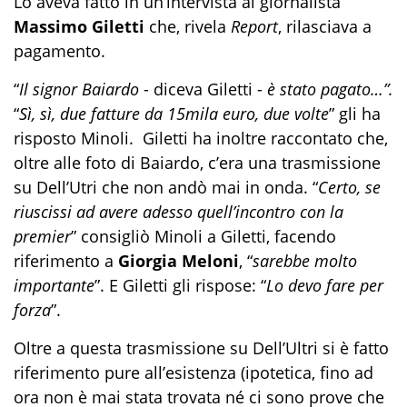
Lo aveva fatto in un’intervista al giornalista
Massimo Giletti
che, rivela
Report
, rilasciava a
pagamento.
“
Il signor Baiardo
- diceva Giletti -
è stato pagato…”.
“
Sì, sì, due fatture da 15mila euro, due volte
” gli ha
risposto Minoli. Giletti ha inoltre raccontato che,
oltre alle foto di Baiardo, c’era una trasmissione
su Dell’Utri che non andò mai in onda. “
Certo, se
riuscissi ad avere adesso quell’incontro con la
premier
” consigliò Minoli a Giletti, facendo
riferimento a
Giorgia Meloni
, “
sarebbe molto
importante
”. E Giletti gli rispose: “
Lo devo fare per
forza
”.
Oltre a questa trasmissione su Dell’Ultri si è fatto
riferimento pure all’esistenza (ipotetica, fino ad
ora non è mai stata trovata né ci sono prove che