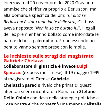
Interrogato il 20 novembre del 2020 Graviano
ammise che si riferiva proprio a Berlusconi ma
alla domanda specifica dei pm:
“Ci dica se
Berlusconi è stato mandante delle stragi”
il boss
aveva risposto:
“Non lo so se è stato lui
”. I legali
dell’ex premier hanno bollato come infondate le
parole di boss palermitano. E non essendo un
pentito vanno sempre prese con le molle.
Le inchieste sulle stragi del magistrato
Gabriele Chelazzi
Collaboratore di giustizia è invece
Luigi
Sparacio
(ex boss messinese). Il 19 maggio 1999
al magistrato di Firenze
Gabriele
Chelazzi
Sparacio
rivelò che prima di questi
attentati si era incontrato a Roma con
Stefano
Delle Chiaie
che dava delle strategie politiche a
Cosa nostra e che consegnò una mappa dell’Italia