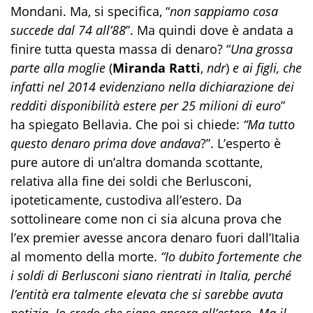
Mondani. Ma, si specifica, “
non sappiamo cosa
succede dal 74 all’88
”. Ma quindi dove è andata a
finire tutta questa massa di denaro? “
Una grossa
parte alla moglie
(
Miranda Ratti
,
ndr
)
e ai figli, che
infatti nel 2014 evidenziano nella dichiarazione dei
redditi disponibilità estere per 25 milioni di euro
”
ha spiegato Bellavia. Che poi si chiede:
“Ma tutto
questo denaro prima dove andava
?”. L’esperto è
pure autore di un’altra domanda scottante,
relativa alla fine dei soldi che Berlusconi,
ipoteticamente, custodiva all’estero. Da
sottolineare come non ci sia alcuna prova che
l’ex premier avesse ancora denaro fuori dall’Italia
al momento della morte.
“Io dubito fortemente che
i soldi di Berlusconi siano rientrati in Italia, perché
l’entità era talmente elevata che si sarebbe avuta