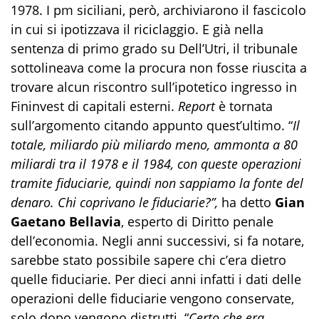
1978. I pm siciliani, però, archiviarono il fascicolo
in cui si ipotizzava il riciclaggio. E già nella
sentenza di primo grado su Dell’Utri, il tribunale
sottolineava come la procura non fosse riuscita a
trovare alcun riscontro sull’ipotetico ingresso in
Fininvest di capitali esterni.
Report
è tornata
sull’argomento citando appunto quest’ultimo. “
Il
totale, miliardo più miliardo meno, ammonta a 80
miliardi tra il 1978 e il 1984, con queste operazioni
tramite fiduciarie, quindi non sappiamo la fonte del
denaro. Chi coprivano le fiduciarie?”,
ha detto
Gian
Gaetano Bellavia
, esperto di Diritto penale
dell’economia. Negli anni successivi, si fa notare,
sarebbe stato possibile sapere chi c’era dietro
quelle fiduciarie. Per dieci anni infatti i dati delle
operazioni delle fiduciarie vengono conservate,
solo dopo vengono distrutti. “
Certo che era