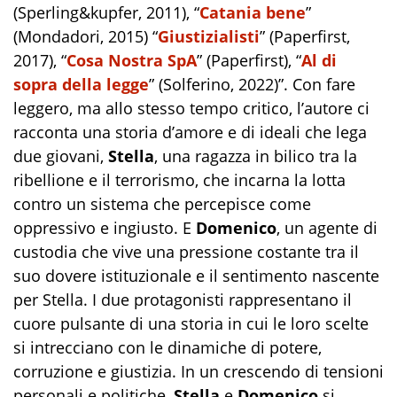
(
Sperling&kupfer
, 2011), “
Catania bene
”
(
Mondadori
, 2015) “
Giustizialisti
” (
Paperfirst
,
2017), “
Cosa Nostra SpA
”
(Paperfirst
), “
Al di
sopra della legge
” (
Solferino
, 2022)”. Con fare
leggero, ma allo stesso tempo critico, l’autore ci
racconta una storia d’amore e di ideali che lega
due giovani,
Stella
, una ragazza in bilico tra la
ribellione e il terrorismo, che incarna la lotta
contro un sistema che percepisce come
oppressivo e ingiusto. E
Domenico
, un agente di
custodia che vive una pressione costante tra il
suo dovere istituzionale e il sentimento nascente
per Stella. I due protagonisti rappresentano il
cuore pulsante di una storia in cui le loro scelte
si intrecciano con le dinamiche di potere,
corruzione e giustizia. In un crescendo di tensioni
personali e politiche,
Stella
e
Domenico
si