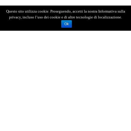
Questo sito utilizza cookie. Proseguendo, accetti la nostra Informativa sulla
privacy, incluso l’uso dei cookie e di altre tecnologie di localizzazione.
Ok
AGENZIA FOTOGIORNALISTICA ENRICO DI GIACOMO. TUTTI
I DIRITTI RISERVATI.
REGISTRATA AL REGISTRO STAMPA DEL TRIBUNALE DI
MESSINA AL N.10 DEL 02/10/2006.
P.IVA: 02595110830