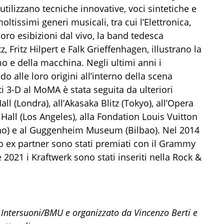
utilizzano tecniche innovative, voci sintetiche e
ltissimi generi musicali, tra cui l’Elettronica,
loro esibizioni dal vivo, la band tedesca
Fritz Hilpert e Falk Grieffenhagen, illustrano la
omo e della macchina. Negli ultimi anni i
o alle loro origini all’interno della scena
ti 3-D al MoMA è stata seguita da ulteriori
l (Londra), all’Akasaka Blitz (Tokyo), all’Opera
Hall (Los Angeles), alla Fondation Louis Vuitton
rlino) e al Guggenheim Museum (Bilbao). Nel 2014
 suo ex partner sono stati premiati con il Grammy
2021 i Kraftwerk sono stati inseriti nella Rock &
r Intersuoni/BMU e organizzato da Vincenzo Berti e