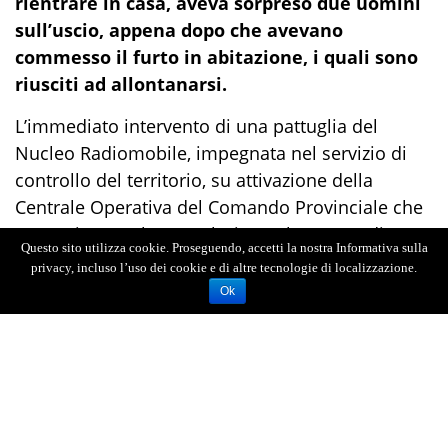
rientrare in casa, aveva sorpreso due uomini
sull’uscio, appena dopo che avevano
commesso il furto in abitazione, i quali sono
riusciti ad allontanarsi.
L’immediato intervento di una pattuglia del
Nucleo Radiomobile, impegnata nel servizio di
controllo del territorio, su attivazione della
Centrale Operativa del Comando Provinciale che
aveva ricevuto la segnalazione al numero di
Questo sito utilizza cookie. Proseguendo, accetti la nostra Informativa sulla
pronto intervento,
ha permesso di bloccare
privacy, incluso l’uso dei cookie e di altre tecnologie di localizzazione.
sulla porta di ingresso del condominio un
Ok
uomo, poi identificato nel 32enne, subito
sottoposto a controllo e perquisizione,
mentre il complice si è dileguato.
Addosso all’indagato, i militari hanno trovato e
sequestrato un cacciavite e una piastrina in