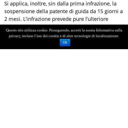
Si applica, inoltre, sin dalla prima infrazione, la
sospensione della patente di guida da 15 giorni a
2 mesi. L’infrazione prevede pure l’ulteriore
applicazione della sospensione breve da 7 a 15
Questo sito utilizza cookie. Proseguendo, accetti la nostra Informativa sulla
giorni della patente che viene applicata in
privacy, incluso l’uso dei cookie e di altre tecnologie di localizzazione.
automatico dall’agente accertatore qualora il
Ok
trasgressore abbia un punteggio sulla patente
inferiore a 20 punti per effetto di decurtazioni
precedentemente subite.
“L’uso improprio del cellulare alla guida è un
comportamento estremamente pericoloso e
irresponsabile - dichiara il Dirigente della Polizia
Stradale di Messina Antonio Capodicasa – perché
distogliere l’attenzione dalle operazioni di guida,
anche se solo per pochi secondi, aumenta
significativamente il rischio di sinistri stradali”. I