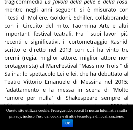
tragicommedia
La
favola della pelle e della rosa
,
mentre negli anni seguenti si è misurato con
i testi di Molière, Goldoni, Schiller, collaborando
con il Circuito del mito, Taormina Arte e altri
importanti festival teatrali. Fra i suoi lavori più
recenti e significativi, il cortometraggio Rashid,
scritto e diretto nel 2013 con cui ha vinto tre
premi (regia, miglior attore, miglior attore non
protagonista) al MareFestival “Massimo Troisi” di
Salina; lo spettacolo Lei e lei, che ha debuttato al
Teatro Vittorio Emanuele di Messina nel 2015;
l’adattamento e la messa in scena di 'Molto
rumore per nulla' di Shakespeare sempre al
Vittorio ​ Emanuele in prima nazionale nel 2021; il
Questo sito utilizza cookie. Proseguendo, accetti la nostra Informativa sulla
dramma L’albergo dei poveri , tratto da
privacy, incluso l’uso dei cookie e di altre tecnologie di localizzazione.
Bassifondi, di Maksim Gorkij, per la regia di
Ok
Massimo Popolizio, nel 2024 al Teatro Argentina