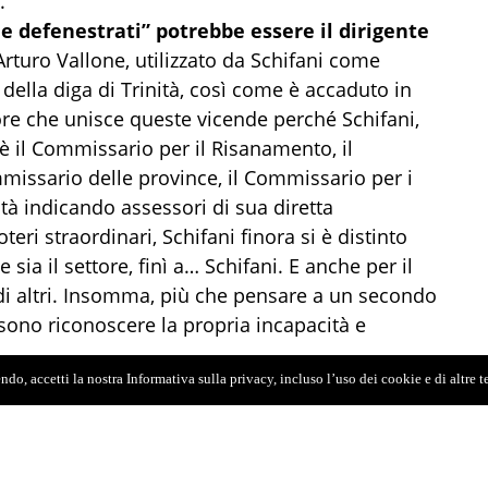
.
i e defenestrati” potrebbe essere il dirigente
 Arturo Vallone, utilizzato da Schifani come
ella diga di Trinità, così come è accaduto in
tore che unisce queste vicende perché Schifani,
, è il Commissario per il Risanamento, il
missario delle province, il Commissario per i
ità indicando assessori di sua diretta
ri straordinari, Schifani finora si è distinto
sia il settore, finì a… Schifani. E anche per il
di altri. Insomma, più che pensare a un secondo
ono riconoscere la propria incapacità e
do, accetti la nostra Informativa sulla privacy, incluso l’uso dei cookie e di altre 