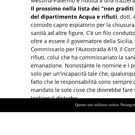
Messina-Palermo è ridotta a una trazzera
Il prossimo nella lista dei “non gradit
del dipartimento Acqua e rifiuti
, dott.
comodo capro espiatorio per la chiusura d
sanità ad altre figure. C’è un filo condut
oltre a essere il governatore della Sicilia
Commissario per l’Autostrada A19, il Com
rifiuti, colui che ha commissariato la san
emanazione. Nonostante le nomine e i pote
solo per un’incapacità tale che, qualunque 
fatto che le responsabilità sono sempre 
mandato le sole cose che dovrebbe fare s
togliere il disturbo.
Questo sito utilizza cookie. Proseguen