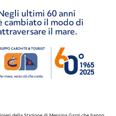
nieri della Stazione di
Messina
Gazzi
che
hanno