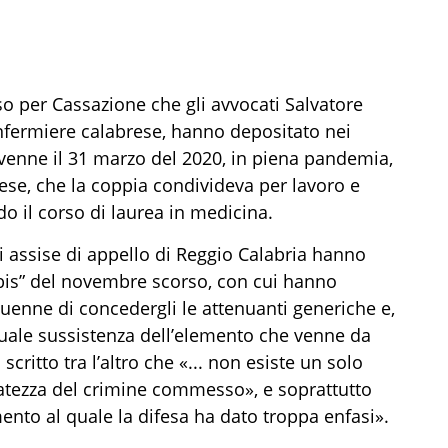
so per Cassazione che gli avvocati Salvatore
infermiere calabrese, hanno depositato nei
avvenne il 31 marzo del 2020, in piena pandemia,
nese, che la coppia condivideva per lavoro e
o il corso di laurea in medicina.
 di assise di appello di Reggio Calabria hanno
“bis” del novembre scorso, con cui hanno
taduenne di concedergli le attenuanti generiche e,
tuale sussistenza dell’elemento che venne da
 scritto tra l’altro che «... non esiste un solo
eratezza del crimine commesso», e soprattutto
mento al quale la difesa ha dato troppa enfasi».