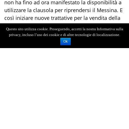
non ha fino ad ora manifestato la disponibilità a
utilizzare la clausola per riprendersi il Messina. E
così iniziare nuove trattative per la vendita della
squadra.
Questo sito utilizza cookie. Proseguendo, accetti la nostra Informativa sulla
privacy, incluso l’uso dei cookie e di altre tecnologie di localizzazione.
Ok
AGENZIA FOTOGIORNALISTICA ENRICO DI GIACOMO. TUTTI
I DIRITTI RISERVATI.
REGISTRATA AL REGISTRO STAMPA DEL TRIBUNALE DI