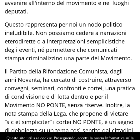
avvenire all'interno del movimento e nei luoghi
deputati.
Questo rappresenta per noi un nodo politico
ineludibile. Non possiamo cedere a narrazioni
eterodirette o a interpretazioni semplicistiche
degli eventi, né permettere che comunicati
stampa criminalizzino una parte del Movimento.
Il Partito della Rifondazione Comunista, dagli
anni Novanta, ha cercato di costruire, attraverso
convegni, seminari, confronti e cortei, una pratica
di condivisione e di lotta dentro e per il
Movimento NO PONTE, senza riserve. Inoltre, la
nota stampa della Lega, che propone di vietare
“sic et simpliciter” i cortei NO PONTE, è un segno
di debolezza su un tema così sentito dai cittadini,
ma anticipa il cosiddetto “DDL Sicurezza”, il quale,
Questo sito utilizza cookie. Proseguendo, accetti la nostra Informativa sulla