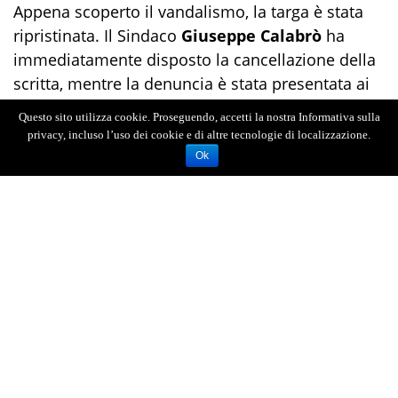
Appena scoperto il vandalismo, la targa è stata
ripristinata. Il Sindaco
Giuseppe Calabrò
ha
immediatamente disposto la cancellazione della
scritta, mentre la denuncia è stata presentata ai
Carabinieri
.
Questo sito utilizza cookie. Proseguendo, accetti la nostra Informativa sulla
privacy, incluso l’uso dei cookie e di altre tecnologie di localizzazione.
Ok
AGENZIA FOTOGIORNALISTICA ENRICO DI GIACOMO. TUTTI
I DIRITTI RISERVATI.