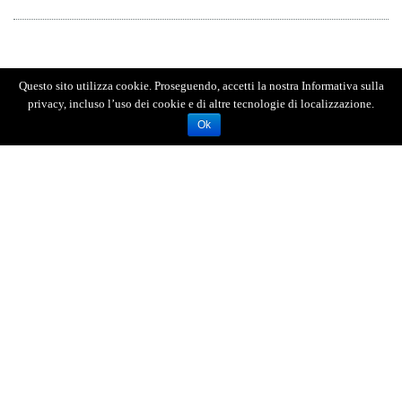
Questo sito utilizza cookie. Proseguendo, accetti la nostra Informativa sulla
privacy, incluso l’uso dei cookie e di altre tecnologie di localizzazione.
Ok
AGENZIA FOTOGIORNALISTICA ENRICO DI GIACOMO. TUTTI
I DIRITTI RISERVATI.
REGISTRATA AL REGISTRO STAMPA DEL TRIBUNALE DI
MESSINA AL N.10 DEL 02/10/2006.
P.IVA: 02595110830