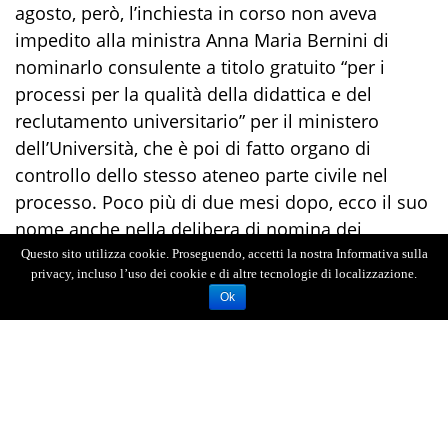
agosto, però, l’inchiesta in corso non aveva
impedito alla ministra Anna Maria Bernini di
nominarlo consulente a titolo gratuito “per i
processi per la qualità della didattica e del
reclutamento universitario” per il ministero
dell’Università, che è poi di fatto organo di
controllo dello stesso ateneo parte civile nel
processo. Poco più di due mesi dopo, ecco il suo
nome anche nella delibera di nomina dei
membri della Commissione per le valutazioni
Questo sito utilizza cookie. Proseguendo, accetti la nostra Informativa sulla
privacy, incluso l’uso dei cookie e di altre tecnologie di localizzazione.
d’impatto ambientale (la cosiddetta
Ok
Commissione Via-Vas) firmata dal ministro
dell’Ambiente Gilberto Pichetto Fratin. Per questo
il deputato di Avs Angelo Bonelli annuncia
un’interrogazione parlamentare “per chiedere al
governo se ritenga opportuno mantenere
Salvatore Cuzzocrea nell’incarico di consulente