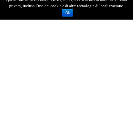
privacy, incluso l’uso dei cookie e di altre tecnologie di localizzazione.
Ok
AGENZIA FOTOGIORNALISTICA ENRICO DI GIACOMO. TUTTI
I DIRITTI RISERVATI.
REGISTRATA AL REGISTRO STAMPA DEL TRIBUNALE DI
MESSINA AL N.10 DEL 02/10/2006.
P.IVA: 02595110830