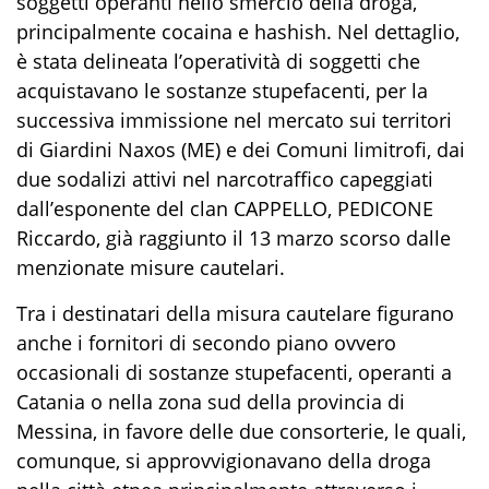
soggetti
operanti nello smercio
d
ella
droga,
principalmente
cocaina
e
hashish
.
Nel dettaglio,
è stata delineata l’operatività di
soggetti
che
acquistavano le sostanze stupefacenti
,
per la
successiva immissione nel mercato sui territori
di Giardini Naxos (ME) e dei
Comuni
limitrofi
, dai
due
sodalizi attivi nel narcotraffico
capeggiati
dall’
esponente del
clan
CAPPELLO,
PEDICONE
Riccardo, già
raggiunto
il 13 marzo scorso
dalle
menzionate misure cautelari.
Tra
i
destinatari
della misura cautelare figurano
anche i
fornitori
di secondo piano
o
vvero
occasionali
di sostanze stupefacenti,
operanti
a
Catania o nella zona sud della provincia di
Messina, in favore delle due consorterie
,
le quali,
comunque,
si approvvigionavano della droga