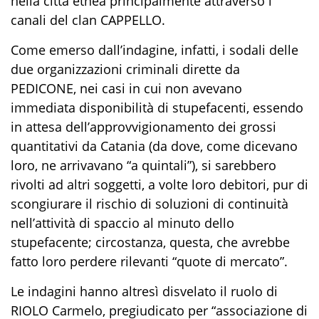
nella città etnea
principalmente
attraverso i
canali del
clan
CAPPELLO.
Come emerso dall’indagine
,
infatti, i sodali delle
due organizzazioni criminali dirette da
PEDICONE
, nei casi in cui non avevano
immediata disponibilità di stupefacenti
,
essendo
in attesa dell’approvvigionamento dei grossi
quantitativi da Catania
(
da dove, come dicevano
loro, ne arrivavano
“
a quintali
”
)
, si sarebbero
rivolti ad altri soggetti, a volte loro debitori, pur di
scongiurare il rischio di soluzioni di continuità
nell’attività di spaccio al minuto dello
stupefacente; circostanza, questa, che avrebbe
fatto loro perdere rilevanti “
quote di mercato
”
.
L
e indagini hanno altresì disvelato il ruolo
di
RIOLO Carmelo
,
pregiudicato per “
associazione di