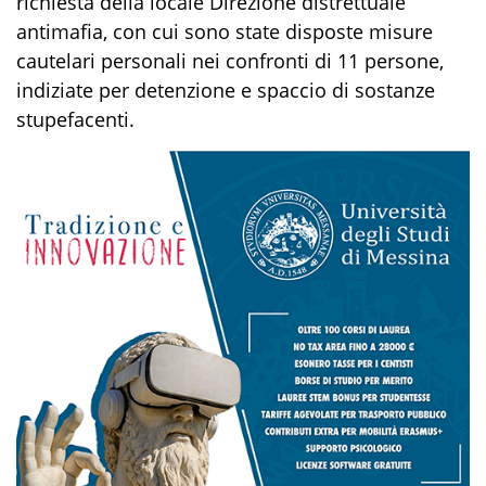
richiesta
della
locale
D
irezione distrettuale
antimafia
,
con
cui
sono state
dispost
e
misure
cautelari personali nei confronti
di
11
persone,
indiziate per
detenzione e spaccio di sostanze
stupefacenti.