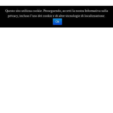
Questo sito utilizza cookie. Proseguendo, accetti la nostra Informativa sulla
privacy, incluso l’uso dei cookie e di altre tecnologie di localizzazione.
Ok
AGENZIA FOTOGIORNALISTICA ENRICO DI GIACOMO. TUTTI
I DIRITTI RISERVATI.
REGISTRATA AL REGISTRO STAMPA DEL TRIBUNALE DI
MESSINA AL N.10 DEL 02/10/2006.
P.IVA: 02595110830