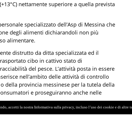
(+13°C) nettamente superiore a quella prevista
l personale specializzato dell’Asp di Messina che
ione degli alimenti dichiarandoli non più
uso alimentare.
te distrutto da ditta specializzata ed il
asportato cibo in cattivo stato di
acciabilità del pesce. L’attività posta in essere
nserisce nell’ambito delle attività di controllo
rio della provincia messinese per la tutela della
i consumatori e proseguiranno anche nelle
do, accetti la nostra Informativa sulla privacy, incluso l’uso dei cookie e di altre 